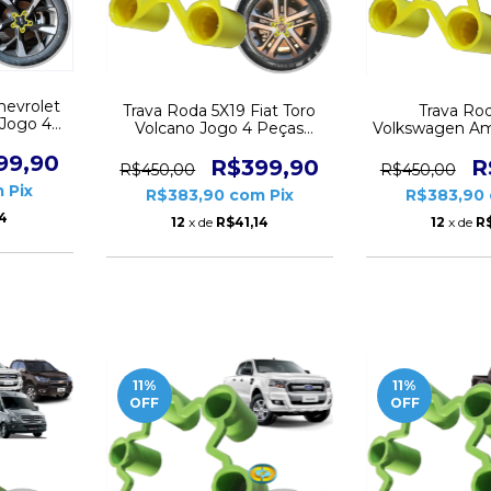
hevrolet
Trava Roda 5X19 Fiat Toro
Trava Ro
 Jogo 4
Volcano Jogo 4 Peças
Volkswagen Am
14
CD1014
Peças C
99,90
R$399,90
R
R$450,00
R$450,00
m
Pix
R$383,90
com
Pix
R$383,90
14
12
x de
R$41,14
12
x de
R$
11
%
11
%
OFF
OFF