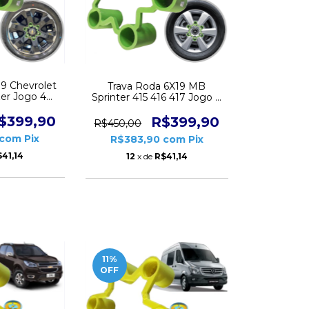
19 Chevrolet
Trava Roda 6X19 MB
zer Jogo 4
Sprinter 415 416 417 Jogo 4
D6223
peças CD6223
$399,90
R$399,90
R$450,00
com
Pix
R$383,90
com
Pix
41,14
12
x de
R$41,14
11
%
OFF