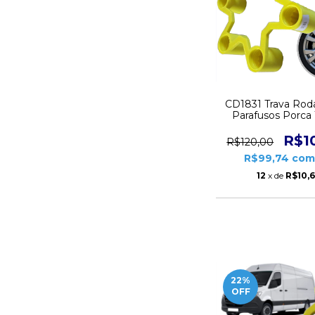
CD1831 Trava Rod
Parafusos Porc
R$1
R$120,00
R$99,74
co
12
x de
R$10,
22
%
OFF