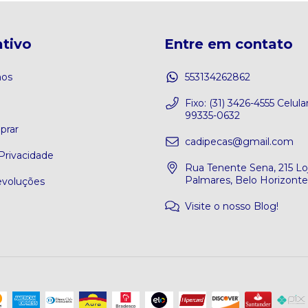
tivo
Entre em contato
os
553134262862
o
Fixo: (31) 3426-4555 Celular
99335-0632
rar
cadipecas@gmail.com
 Privacidade
Rua Tenente Sena, 215 Loj
Palmares, Belo Horizont
evoluções
Visite o nosso Blog!