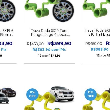
Trava Roda 6X
Trava Roda 6X19 Ford
a 6X19 6
S10 Trail Bla
Ranger Jogo 4 peças
a 19mm
peças C
CD6223
R
R$399,90
03,90
R$450,00
R$450,00
R$383,90
R$383,90
com
Pix
m
Pix
12
x de
R$
12
x de
R$41,14
69
11
%
11
%
OFF
OFF