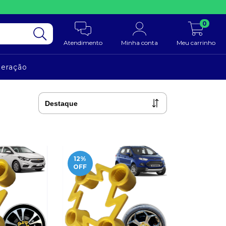
0
Atendimento
Minha conta
Meu carrinho
neração
12
%
OFF