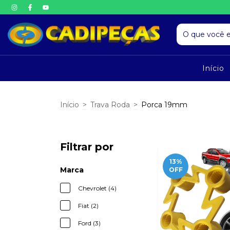
Início
Início
>
Trava Roda
>
Porca 19mm
Filtrar por
13
%
Marca
OFF
Chevrolet (4)
Fiat (2)
Ford (3)