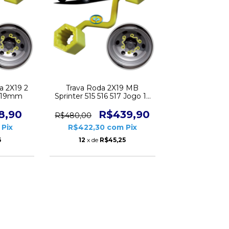
a 2X19 2
Trava Roda 2X19 MB
a 19mm
Sprinter 515 516 517 Jogo 12
peças CD1034
8,90
R$439,90
R$480,00
Pix
R$422,30
com
Pix
6
12
x de
R$45,25