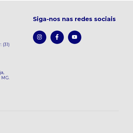
Siga-nos nas redes sociais
: (31)
a,
e MG.