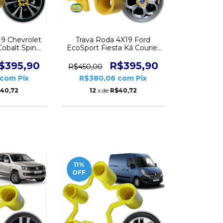
19 Chevrolet
Trava Roda 4X19 Ford
Cobalt Spin
EcoSport Fiesta Ká Courier
Peças CD6371
Jogo 4 Peças CD6371
$395,90
R$395,90
R$450,00
com
Pix
R$380,06
com
Pix
40,72
12
x de
R$40,72
11
%
OFF