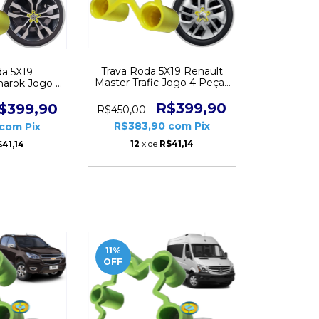
Trava Roda 5X19 Renault
da 5X19
Master Trafic Jogo 4 Peças
arok Jogo 4
CD1014
D1014
R$399,90
$399,90
R$450,00
R$383,90
com
Pix
com
Pix
12
x de
R$41,14
41,14
11
%
OFF