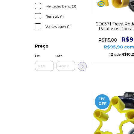
Mercedes Benz (3)
Renault (1)
CD6371 Trava Rod
Volkswagen (1)
Parafusos Porc
R$9
R$115,00
Preço
R$95,90
com
12
x de
R$10,
De
Até
11
%
OFF