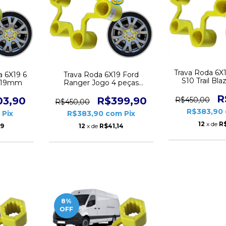
Trava Roda 6X
a 6X19 6
Trava Roda 6X19 Ford
S10 Trail Bla
a 19mm
Ranger Jogo 4 peças
peças C
CD1831
R
03,90
R$399,90
R$450,00
R$450,00
R$383,90
m
Pix
R$383,90
com
Pix
12
x de
R$
69
12
x de
R$41,14
8
%
OFF