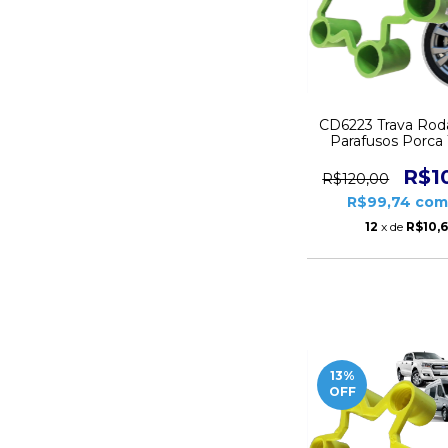
CD6223 Trava Rod
Parafusos Porc
Verde
R$1
R$120,00
R$99,74
co
12
x de
R$10,
13
%
OFF