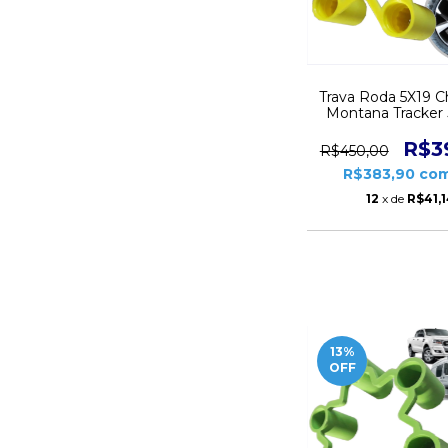
Trava Roda 5X19 C
Montana Tracker
Peças CD10
R$3
R$450,00
R$383,90
co
12
x de
R$41,
13
%
OFF