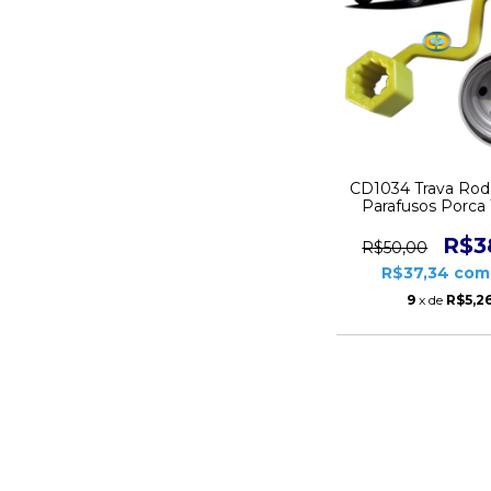
CD1034 Trava Rod
Parafusos Porc
R$3
R$50,00
R$37,34
com
9
x de
R$5,2