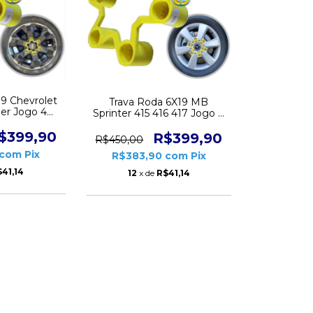
19 Chevrolet
Trava Roda 6X19 MB
zer Jogo 4
Sprinter 415 416 417 Jogo 4
D1831
peças CD1831
$399,90
R$399,90
R$450,00
com
Pix
R$383,90
com
Pix
41,14
12
x de
R$41,14