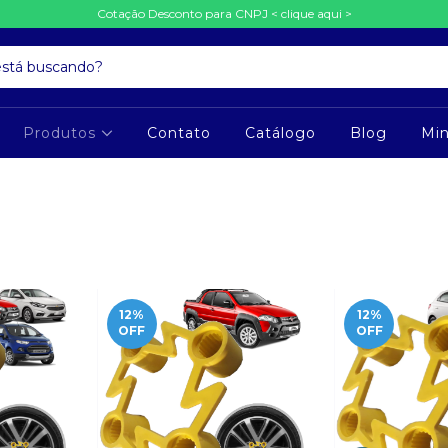
Cotação Desconto para CNPJ < clique aqui >
Produtos
Contato
Catálogo
Blog
Mi
12
%
12
%
OFF
OFF