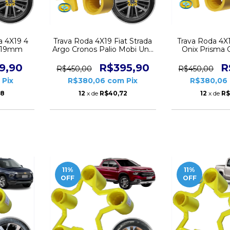
a 4X19 4
Trava Roda 4X19 Fiat Strada
Trava Roda 4X
a 19mm
Argo Cronos Palio Mobi Uno
Onix Prisma 
Fiorino Jogo 4 Peças
Sonic Jogo 4 
CD6371
9,90
R$395,90
R
R$450,00
R$450,00
Pix
R$380,06
com
Pix
R$380,06
28
12
x de
R$40,72
12
x de
R$
11
%
11
%
OFF
OFF