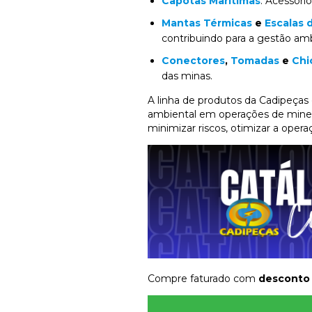
Capotas Marítimas
: Acessóri
Mantas Térmicas
e
Escalas 
contribuindo para a gestão am
Conectores
,
Tomadas
e
Chi
das minas.
A linha de produtos da Cadipeças
ambiental em operações de miner
minimizar riscos, otimizar a oper
Compre faturado com
desconto 