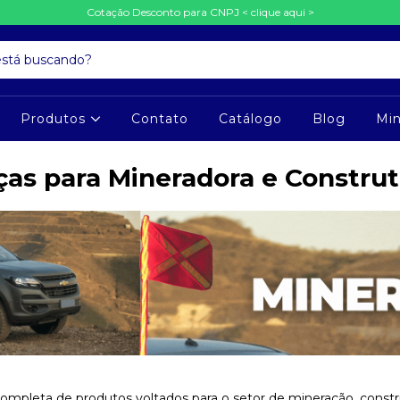
Cotação Desconto para CNPJ < clique aqui >
Produtos
Contato
Catálogo
Blog
Mi
ças para Mineradora e Construt
mpleta de produtos voltados para o setor de mineração, constr