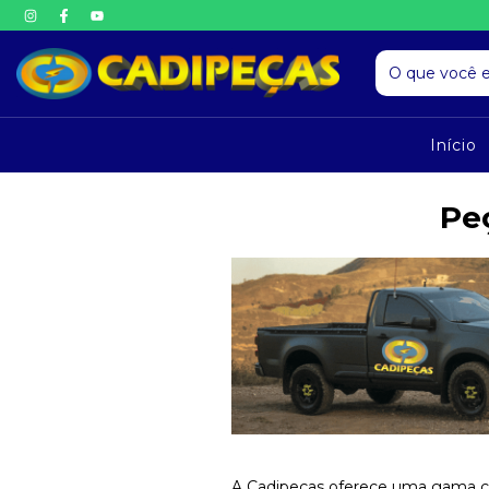
Início
Pe
A Cadipeças oferece uma gama co