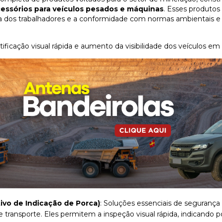
cessórios para veículos pesados e máquinas
. Esses produtos
nça dos trabalhadores e a conformidade com normas ambientais e 
tificação visual rápida e aumento da visibilidade dos veículos em
ivo de Indicação de Porca)
: Soluções essenciais de segurança 
ransporte. Eles permitem a inspeção visual rápida, indicando po