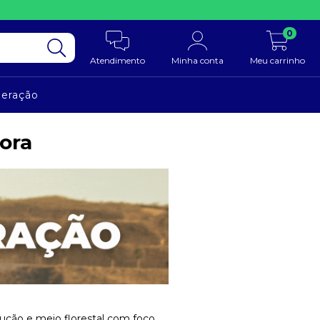
0
Atendimento
Minha conta
Meu carrinho
neração
ora
ução e meio florestal com foco