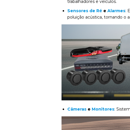
trabalhadores e veículos.
Sensores de Ré
e
Alarmes
: 
poluição acústica, tornando o
Câmeras
e
Monitores
: Siste