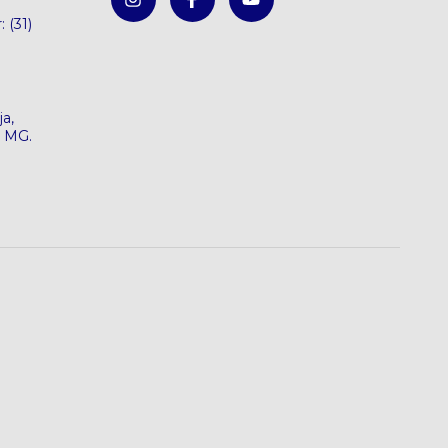
: (31)
a,
e MG.