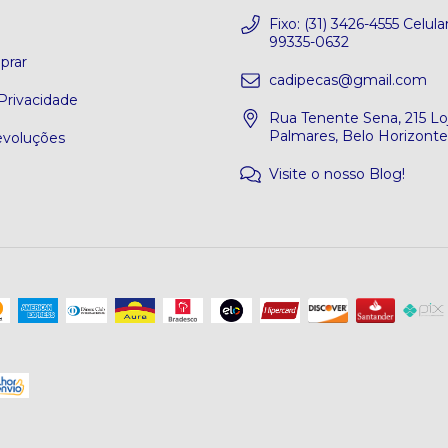
o
Fixo: (31) 3426-4555 Celular
99335-0632
rar
cadipecas@gmail.com
 Privacidade
Rua Tenente Sena, 215 Loj
Palmares, Belo Horizont
evoluções
Visite o nosso Blog!