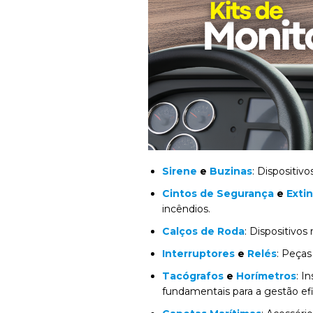
Sirene
e
Buzinas
: Dispositi
Cintos de Segurança
e
Exti
incêndios.
Calços de Roda
: Dispositivo
Interruptores
e
Relés
: Peças
Tacógrafos
e
Horímetros
: I
fundamentais para a gestão efi