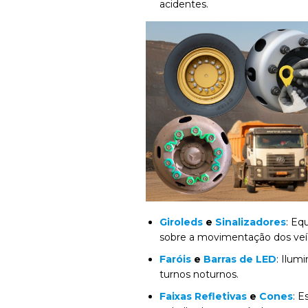
acidentes.
Giroleds
e
Sinalizadores
: Eq
sobre a movimentação dos veí
Faróis
e
Barras de LED
: Ilum
turnos noturnos.
Faixas Refletivas
e
Cones
: E