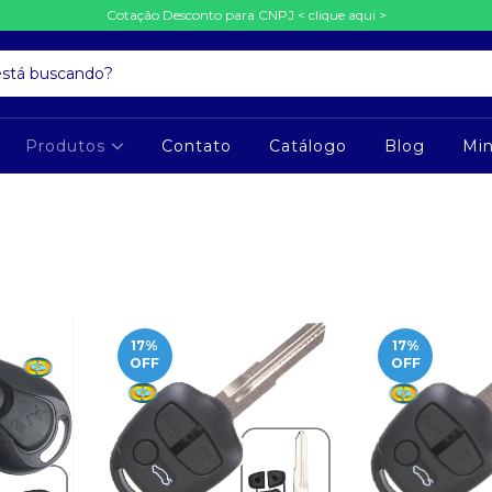
Cotação Desconto para CNPJ < clique aqui >
Produtos
Contato
Catálogo
Blog
Mi
17
%
17
%
OFF
OFF