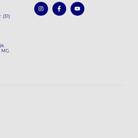
: (31)
a,
e MG.