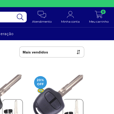
0
Atendimento
Minha conta
Meu carrinho
neração
20
%
OFF