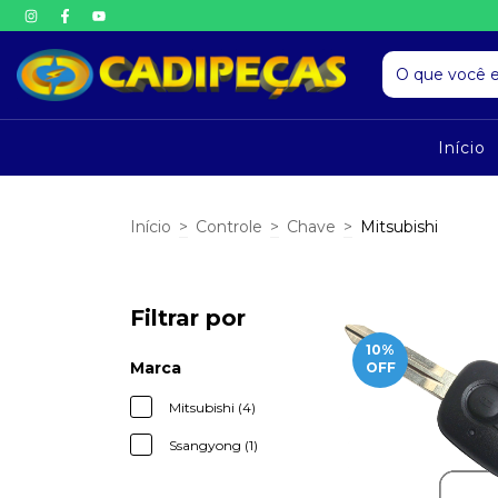
Início
Início
>
Controle
>
Chave
>
Mitsubishi
Filtrar por
10
%
Marca
OFF
Mitsubishi (4)
Ssangyong (1)