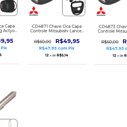
ca Capa
CD4871 Chave Oca Capa
CD4873 Chav
g Actyon
Controle Mitsubishi Lancer
Controle Mitsu
on
Pajero Outlander 3 botões
Pajero Outlan
9,95
Lamina Lado Esquerdo
R$49,95
Lamina Lad
R
R$60,00
R$60,00
Pix
R$47,95
com
Pix
R$47,95
5
12
x de
R$5,14
12
x de
R