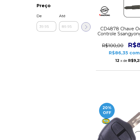
Preço
De
Até
CD4878 Chave O
Controle Ssangyon
Sports Kyr
R$8
R$100,00
R$86,35
com
12
x de
R$9,2
20
%
OFF