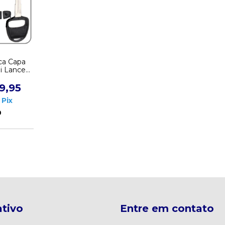
ca Capa
i Lancer
2 Botões
reito
9,95
Pix
0
tivo
Entre em contato