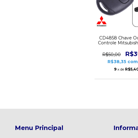
CD4858 Chave O
Controle Mitsubish
Pajero Outlander 
Lamina Lado Di
R$3
R$50,00
R$38,35
com
9
x de
R$5,4
Menu Principal
Informa