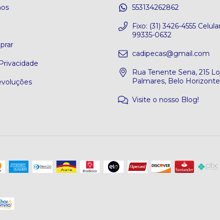
os
553134262862
o
Fixo: (31) 3426-4555 Celular
99335-0632
rar
cadipecas@gmail.com
 Privacidade
Rua Tenente Sena, 215 Loj
Palmares, Belo Horizont
evoluções
Visite o nosso Blog!