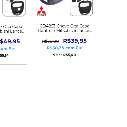
CD4853 Chave Oca Capa
e Oca Capa
Controle Mitsubishi Lancer
bishi Lancer
Pajero Outlander 2 Botões
der 3 botões
Lamina Lado Esquerdo
R$39,95
o Direito
$49,95
R$50,00
R$38,35
com
Pix
com
Pix
9
x de
R$5,40
$5,14