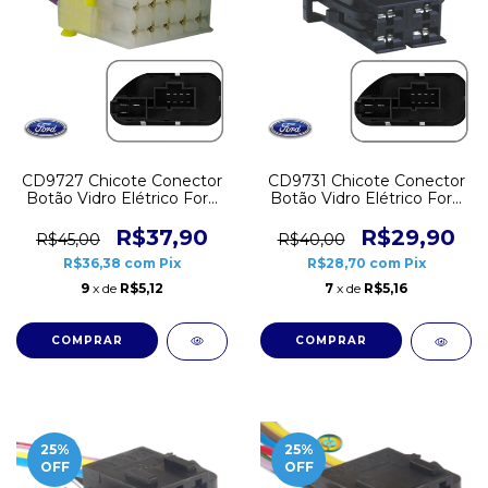
CD9727 Chicote Conector
CD9731 Chicote Conector
Botão Vidro Elétrico Ford
Botão Vidro Elétrico Ford
Fiesta EcoSport Ranger
Fiesta EcoSport Ranger 4
10 vias
vias
R$37,90
R$29,90
R$45,00
R$40,00
R$36,38
com
Pix
R$28,70
com
Pix
9
x de
R$5,12
7
x de
R$5,16
25
%
25
%
OFF
OFF