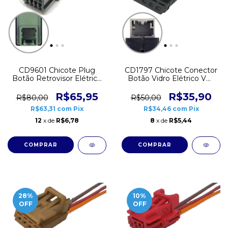
CD9601 Chicote Plug
CD1797 Chicote Conector
Botão Retrovisor Elétrico
Botão Vidro Elétrico VW
Fiat Palio Punto Linea
Gol G4 G5 G6 Voyage Fox
Idea Doblo Conector 8
Polo 4 vias Preto
R$65,95
R$35,90
R$80,00
R$50,00
vias
R$63,31
com
Pix
R$34,46
com
Pix
12
x de
R$6,78
8
x de
R$5,44
28
%
10
%
OFF
OFF