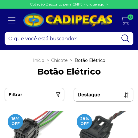
Cotação Desconto para CNPJ < clique aqui >
0
Início
>
Chicote
>
Botão Elétrico
Botão Elétrico
Filtrar
18
%
28
%
OFF
OFF