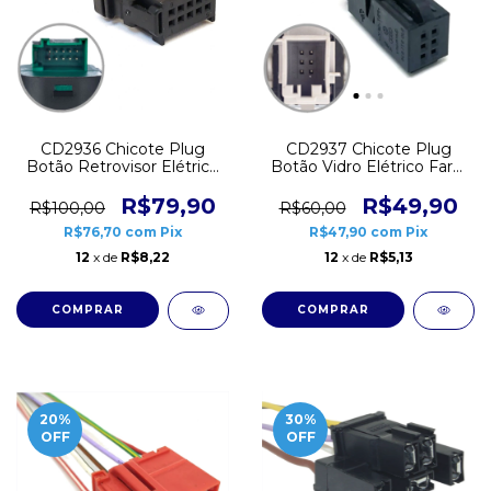
CD2936 Chicote Plug
CD2937 Chicote Plug
Botão Retrovisor Elétrico
Botão Vidro Elétrico Farol
VW Gol G4 G5 Fox Golf
Milha VW Gol G6 G7
Passat 10 vias
Conector 6 vias
R$79,90
R$49,90
R$100,00
R$60,00
R$76,70
com
Pix
R$47,90
com
Pix
12
x de
R$8,22
12
x de
R$5,13
20
%
30
%
OFF
OFF