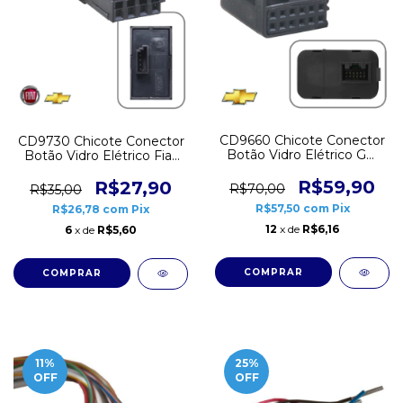
CD9660 Chicote Conector
CD9730 Chicote Conector
Botão Vidro Elétrico GM
Botão Vidro Elétrico Fiat
Astra Agile Celta Corsa
Chevrolet 4 vias
Meriva 12 vias
R$59,90
R$27,90
R$70,00
R$35,00
R$57,50
com
Pix
R$26,78
com
Pix
12
x de
R$6,16
6
x de
R$5,60
11
%
25
%
OFF
OFF