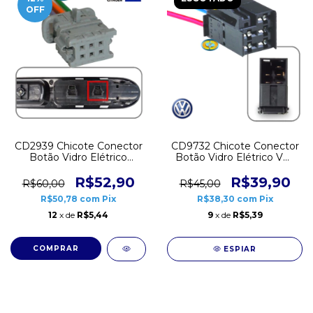
OFF
CD2939 Chicote Conector
CD9732 Chicote Conector
Botão Vidro Elétrico
Botão Vidro Elétrico VW
Citroen C4 Pallas Peugeot
Gol G2 G3 Traseiro 5 vias
307 407 6 vias Cinza
R$52,90
R$39,90
R$60,00
R$45,00
R$50,78
com
Pix
R$38,30
com
Pix
12
x de
R$5,44
9
x de
R$5,39
ESPIAR