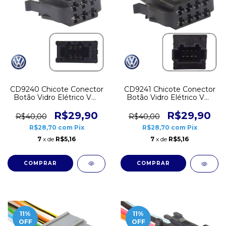
CD9240 Chicote Conector
CD9241 Chicote Conector
Botão Vidro Elétrico VW
Botão Vidro Elétrico VW
Up Golf 6 vias Simples
Up 8 vias Duplo
R$29,90
R$29,90
R$40,00
R$40,00
R$28,70
com
Pix
R$28,70
com
Pix
7
x de
R$5,16
7
x de
R$5,16
11
%
11
%
OFF
OFF