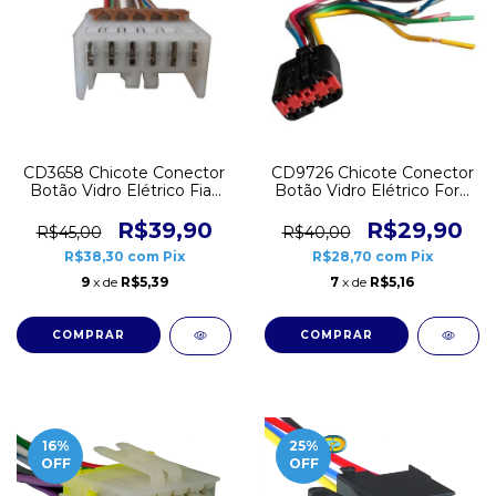
CD3658 Chicote Conector
CD9726 Chicote Conector
Botão Vidro Elétrico Fiat
Botão Vidro Elétrico Ford
Palio Fire Uno Ducato
Fiesta EcoSport Ká
Ranger 8 vias
R$39,90
R$29,90
R$45,00
R$40,00
R$38,30
com
Pix
R$28,70
com
Pix
9
x de
R$5,39
7
x de
R$5,16
16
%
25
%
OFF
OFF