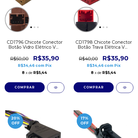
CD1796 Chicote Conector
CD1798 Chicote Conector
Botão Vidro Elétrico VW
Botão Trava Elétrica VW
Gol G4 G5 G6 Voyage Fox
Gol G4 G5 G6 Voyage Fox
Polo 4 vias Marrom
Polo 4 vias Vermelho
R$35,90
R$35,90
R$50,00
R$40,00
R$34,46
com
Pix
R$34,46
com
Pix
8
x de
R$5,44
8
x de
R$5,44
20
%
17
%
OFF
OFF