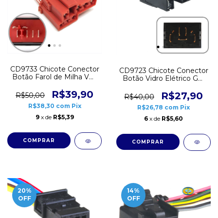
CD9733 Chicote Conector
CD9723 Chicote Conector
Botão Farol de Milha VW
Botão Vidro Elétrico GM
Gol G4 G5 Fox
Monza VW Gol G1 G2 G3
R$39,90
G4 5 vias
R$27,90
R$50,00
R$40,00
R$38,30
com
Pix
R$26,78
com
Pix
9
x de
R$5,39
6
x de
R$5,60
20
%
14
%
OFF
OFF