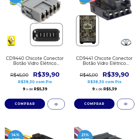
CD9441 Chicote Conector
CD9440 Chicote Conector
Botão Vidro Elétrico
Botão Vidro Elétrico
Toyota Etios 4 vias
Renault Clio Scenic Logan
Sandero 5 vias
R$39,90
R$39,90
R$45,00
R$45,00
R$38,30
com
Pix
R$38,30
com
Pix
9
x de
R$5,39
9
x de
R$5,39
14
%
21
%