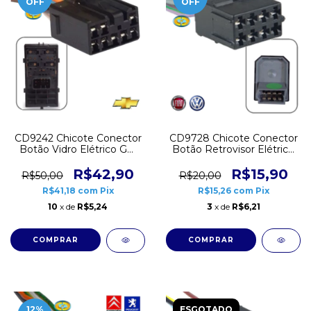
OFF
OFF
CD9242 Chicote Conector
CD9728 Chicote Conector
Botão Vidro Elétrico GM
Botão Retrovisor Elétrico
Cobalt Onix Spin Prisma
Fiat VW 8 vias
Duplo 8 vias
R$42,90
R$15,90
R$50,00
R$20,00
R$41,18
com
Pix
R$15,26
com
Pix
10
x de
R$5,24
3
x de
R$6,21
12
%
ESGOTADO