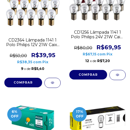
CD1256 Lâmpada 1141 1
Polo Philips 24V 21W Caixa
CD2364 Lâmpada 1141 1
10 unidades
Polo Philips 12V 21W Caixa
R$69,95
R$80,00
10 unidades
R$39,95
R$67,15
com
Pix
R$50,00
12
x de
R$7,20
R$38,35
com
Pix
9
x de
R$5,40
6
%
17
%
OFF
OFF