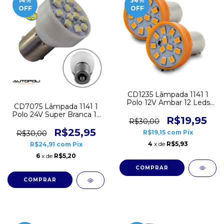
14
%
34
%
OFF
OFF
CD1235 Lâmpada 1141 1
Polo 12V Ambar 12 Leds
CD7075 Lâmpada 1141 1
Autopoli Par
Polo 24V Super Branca 12
R$19,95
R$30,00
Leds Autopoli Par
R$25,95
R$19,15
com
Pix
R$30,00
4
x de
R$5,93
R$24,91
com
Pix
6
x de
R$5,20