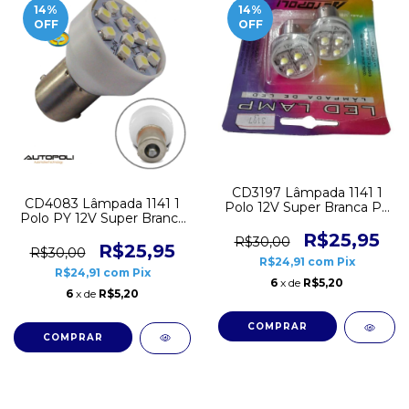
14
%
14
%
OFF
OFF
CD3197 Lâmpada 1141 1
CD4083 Lâmpada 1141 1
Polo 12V Super Branca PY
Polo PY 12V Super Branca
4 Leds Hi-Power Autopoli
12 Leds Autopoli Par
Par
R$25,95
R$30,00
R$25,95
R$30,00
R$24,91
com
Pix
R$24,91
com
Pix
6
x de
R$5,20
6
x de
R$5,20