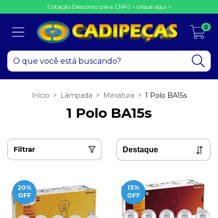
Cotação Desconto para CNPJ < clique aqui >
0
Início
>
Lâmpada
>
Miniatura
>
1 Polo BA15s
1 Polo BA15s
Filtrar
20
%
13
%
OFF
OFF