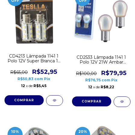
OFF
OFF
CD4213 Lâmpada 1141 1
CD2533 Lâmpada 1141 1
Polo 12V Super Branca 15
Polo 12V 21W Ambar
Leds Teslla Par
Diadem PY Cromada Par
R$52,95
Gauss
R$79,95
R$65,00
R$100,00
R$50,83
com
Pix
R$76,75
com
Pix
12
x de
R$5,45
12
x de
R$8,22
10
%
20
%