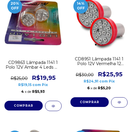
20
%
14
%
OFF
OFF
CD8951 Lâmpada 1141 1
CD9863 Lâmpada 1141 1
Polo 12V Vermelha 12
Polo 12V Ambar 4 Leds Hi-
Leds Autopoli Par
Power Autopoli Par
R$25,95
R$30,00
R$19,95
R$25,00
R$24,91
com
Pix
R$19,15
com
Pix
6
x de
R$5,20
4
x de
R$5,93