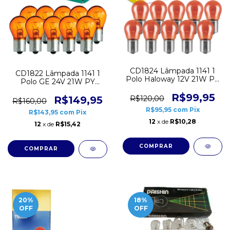
CD1824 Lâmpada 1141 1
CD1822 Lâmpada 1141 1
Polo Haloway 12V 21W PY
Polo GE 24V 21W PY
Ambar 10 unidades
Ambar 10 unidades
R$99,95
R$120,00
R$149,95
R$160,00
R$95,95
com
Pix
R$143,95
com
Pix
12
x de
R$10,28
12
x de
R$15,42
20
%
18
%
OFF
OFF