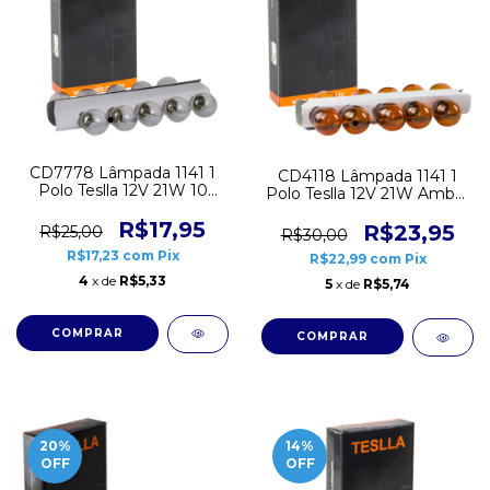
CD7778 Lâmpada 1141 1
CD4118 Lâmpada 1141 1
Polo Teslla 12V 21W 10
Polo Teslla 12V 21W Ambar
unidades
10 unidades
R$17,95
R$23,95
R$25,00
R$30,00
R$17,23
com
Pix
R$22,99
com
Pix
4
x de
R$5,33
5
x de
R$5,74
20
%
14
%
OFF
OFF