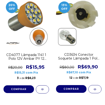
20
%
13
%
OFF
OFF
CD3634 Conector
CD4077 Lâmpada 1141 1
Soquete Lâmpada 1 Polo
Polo 12V Ambar PY 12
1141 Chicote Plug Garra 10
Leds Autopoli Par
unidades
R$69,90
R$15,95
R$80,00
R$20,00
R$67,10
com
Pix
R$15,31
com
Pix
12
x de
R$7,19
3
x de
R$6,23