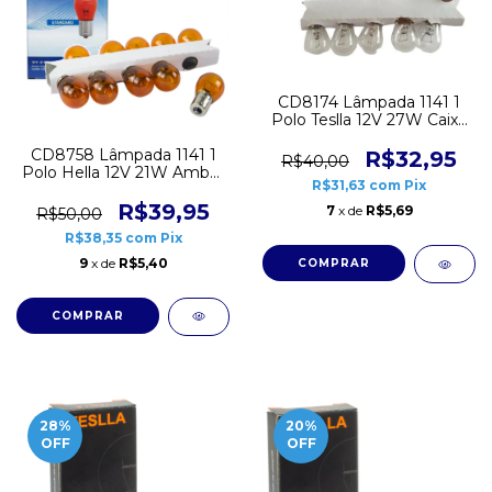
CD8174 Lâmpada 1141 1
Polo Teslla 12V 27W Caixa
10 unidades
CD8758 Lâmpada 1141 1
R$32,95
R$40,00
Polo Hella 12V 21W Ambar
R$31,63
com
Pix
10 unidades
R$39,95
7
x de
R$5,69
R$50,00
R$38,35
com
Pix
9
x de
R$5,40
28
%
20
%
OFF
OFF