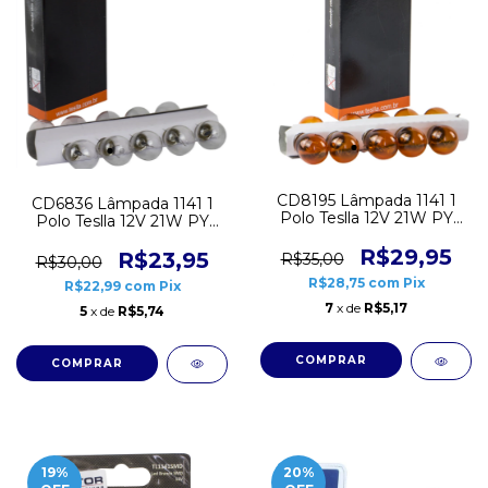
CD8195 Lâmpada 1141 1
CD6836 Lâmpada 1141 1
Polo Teslla 12V 21W PY
Polo Teslla 12V 21W PY
Ambar 10 unidades
Caixa 10 unidades
R$29,95
R$23,95
R$35,00
R$30,00
R$28,75
com
Pix
R$22,99
com
Pix
7
x de
R$5,17
5
x de
R$5,74
19
%
20
%