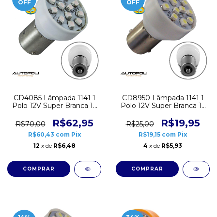
OFF
OFF
CD4085 Lâmpada 1141 1
CD8950 Lâmpada 1141 1
Polo 12V Super Branca 12
Polo 12V Super Branca 12
Leds Strobo Piscante
Leds Autopoli Par
Autopoli Par
R$62,95
R$19,95
R$70,00
R$25,00
R$60,43
com
Pix
R$19,15
com
Pix
12
x de
R$6,48
4
x de
R$5,93