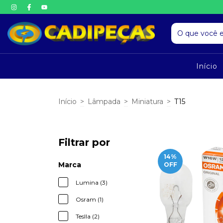
Início
Início
>
Lâmpada
>
Miniatura
>
T15
Filtrar por
14
%
Marca
OFF
Lumina (3)
Osram (1)
Teslla (2)