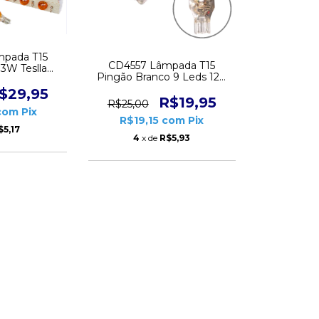
pada T15
CD4557 Lâmpada T15
13W Teslla
Pingão Branco 9 Leds 12V
unidades
3.5W Lumina Par
$29,95
R$19,95
R$25,00
com
Pix
R$19,15
com
Pix
$5,17
4
x de
R$5,93