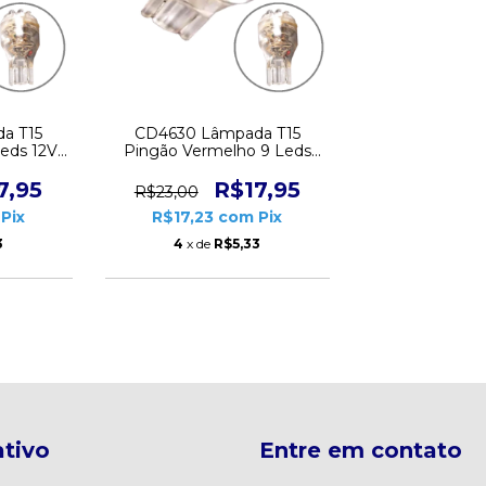
a T15
CD4630 Lâmpada T15
eds 12V
Pingão Vermelho 9 Leds
Par
12V 3.5W Lumina Par
7,95
R$17,95
R$23,00
Pix
R$17,23
com
Pix
3
4
x de
R$5,33
tivo
Entre em contato