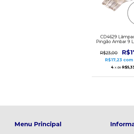
CD4629 Lâmpad
Pingão Ambar 9 L
3.5W Lumina 
R$1
R$23,00
R$17,23
com
4
x de
R$5,3
Menu Principal
Informa