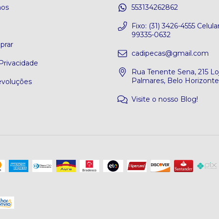
os
553134262862
o
Fixo: (31) 3426-4555 Celular
99335-0632
rar
cadipecas@gmail.com
 Privacidade
Rua Tenente Sena, 215 Loj
Palmares, Belo Horizont
evoluções
Visite o nosso Blog!