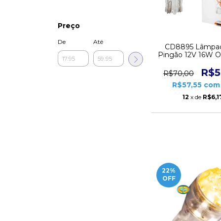
Preço
De
Até
CD8895 Lâmpad
Pingão 12V 16W O
unidades
R$5
R$70,00
R$57,55
com
12
x de
R$6,1
22
%
OFF