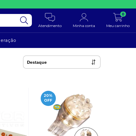
0
Atendimento
Minha conta
Meu carrinho
neração
20
%
OFF