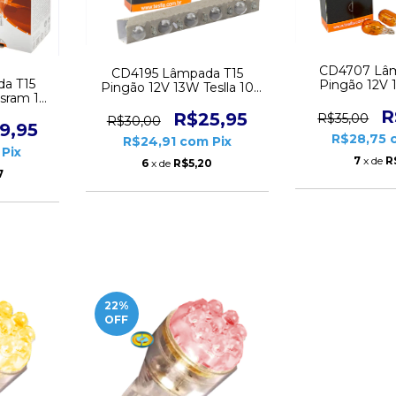
CD4707 Lâm
CD4195 Lâmpada T15
a T15
Pingão 12V 
Pingão 12V 13W Teslla 10
sram 10
Ambar 10 
unidades
R
R$25,95
R$35,00
R$30,00
9,95
R$28,75
R$24,91
com
Pix
Pix
7
x de
R
6
x de
R$5,20
7
22
%
OFF