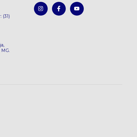
: (31)
a,
e MG.