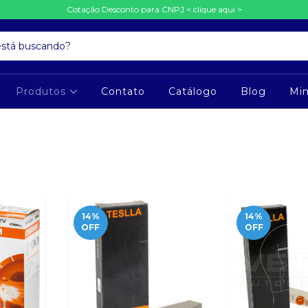
Cotação Desconto para CNPJ < clique aqui >
Produtos
Contato
Catálogo
Blog
Mi
14
%
14
%
OFF
OFF