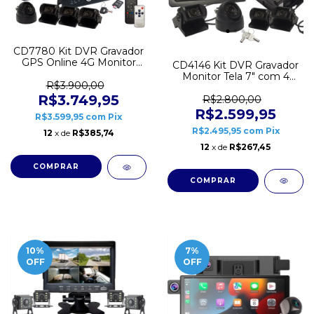
CD7780 Kit DVR Gravador
GPS Online 4G Monitor
CD4146 Kit DVR Gravador
Tela 7" com 4 Câmeras
Monitor Tela 7" com 4
12V 24V Canais
R$3.900,00
Câmeras 12V 24V Canais
Simultâneos Central
R$3.749,95
Simultâneos Central
R$2.800,00
Roadstar
Roadstar
R$2.599,95
R$3.599,95
com
Pix
R$2.495,95
com
Pix
12
x de
R$385,74
12
x de
R$267,45
10
%
7
%
OFF
OFF