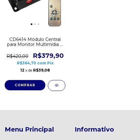
CD6414 Módulo Central
para Monitor Multimídia 4
Câmeras Simultâneas
R$379,90
R$420,00
R$364,70
com
Pix
12
x de
R$39,08
Menu Principal
Informativo