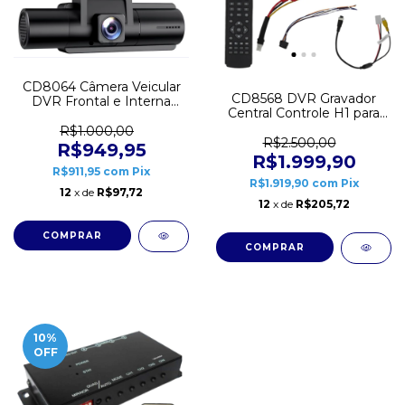
CD8064 Câmera Veicular
CD8568 DVR Gravador
DVR Frontal e Interna
Central Controle H1 para
Dashcam
Monitor Orbe
R$1.000,00
R$2.500,00
R$949,95
R$1.999,90
R$911,95
com
Pix
R$1.919,90
com
Pix
12
x de
R$97,72
12
x de
R$205,72
10
%
OFF