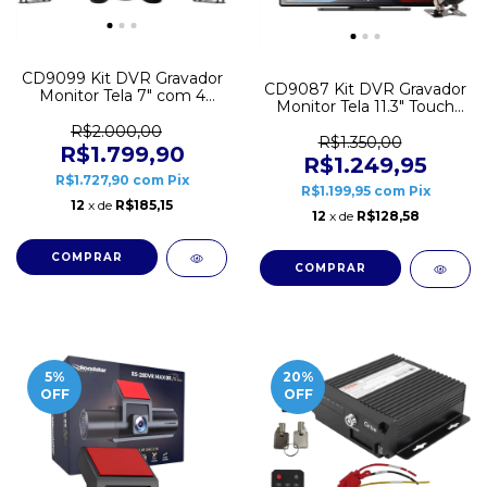
CD9099 Kit DVR Gravador
CD9087 Kit DVR Gravador
Monitor Tela 7" com 4
Monitor Tela 11.3" Touch
Câmeras 12V 24V Canais
MP5 com 3 Câmeras 12V
Simultâneos Roadstar
R$2.000,00
24V Roadstar
R$1.350,00
R$1.799,90
R$1.249,95
R$1.727,90
com
Pix
R$1.199,95
com
Pix
12
x de
R$185,15
12
x de
R$128,58
5
%
20
%
OFF
OFF