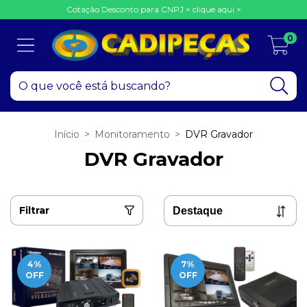
Cotação Desconto para CNPJ < clique aqui >
0
Início
>
Monitoramento
>
DVR Gravador
DVR Gravador
Filtrar
4
%
7
%
OFF
OFF