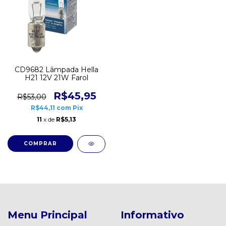
CD9682 Lâmpada Hella
H21 12V 21W Farol
R$45,95
R$53,00
R$44,11
com
Pix
11
x de
R$5,13
Menu Principal
Informativo