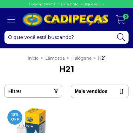
Cotação Desconto para CNPJ < clique aqui >
0
Início
>
Lâmpada
>
Halógena
>
H21
H21
Filtrar
13
%
OFF