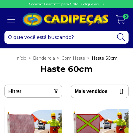
Cotação Desconto para CNPJ < clique aqui >
0
Início
>
Bandeirola
>
Com Haste
>
Haste 60cm
Haste 60cm
Filtrar