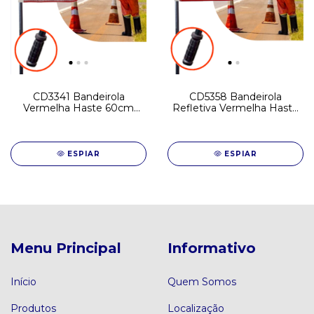
CD3341 Bandeirola
CD5358 Bandeirola
Vermelha Haste 60cm
Refletiva Vermelha Haste
Suporte para Mão Punho
60cm Suporte para Mão
de Borracha
Punho de Borracha
ESPIAR
ESPIAR
Menu Principal
Informativo
Início
Quem Somos
Produtos
Localização