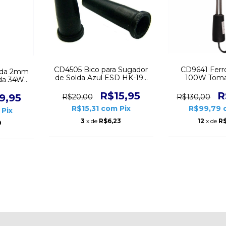
CD4505 Bico para Sugador
CD9641 Ferr
nda 2mm
de Solda Azul ESD HK-192
100W Toma
lda 34W
Hikari Par
Ebulidor Tipo
 Azul 4
Fen
R$15,95
R
9,95
R$20,00
R$130,00
R$15,31
com
Pix
R$99,79
Pix
3
x de
R$6,23
12
x de
R$
0