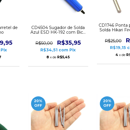
CD1746 Ponta p
CD4504 Sugador de Solda
rretel de
Solda Hikari Fi
Azul ESD HK-192 com Bico
ho
Pistola
de Teflon Hikari
R
R$25,00
R$35,95
9,95
R$50,00
R$19,15
R$34,51
com
Pix
Pix
4
x de
R
8
x de
R$5,45
7
20
%
20
%
OFF
OFF