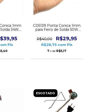
 Conica 1mm
CD5139 Ponta Conica 1mm
e Solda 34W
para Ferro de Solda 50W
SC40 Azul 4
Hikari Plus SC60 Verde 2
des
unidades
$39,95
R$29,95
R$40,00
com
Pix
R$28,75
com
Pix
$5,40
7
x de
R$5,17
ESGOTADO