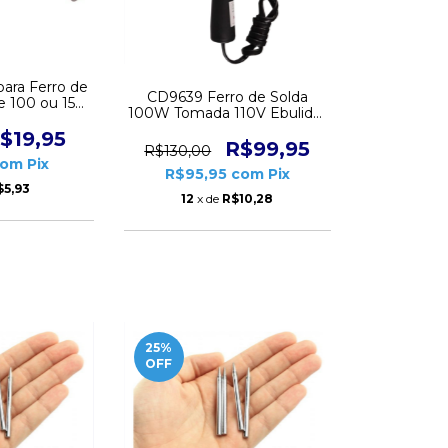
ara Ferro de
CD9639 Ferro de Solda
re 100 ou 150
100W Tomada 110V Ebulidor
 Par
Tipo Rádio Ponta Fenda
$19,95
R$99,95
R$130,00
com
Pix
R$95,95
com
Pix
$5,93
12
x de
R$10,28
25
%
OFF