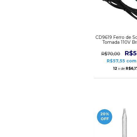
CD9619 Ferro de S
Tomada 110V Br
R$5
R$70,00
R$57,55
com
12
x de
R$6,1
20
%
OFF