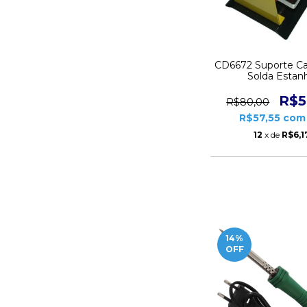
CD6672 Suporte Ca
Solda Estan
R$5
R$80,00
R$57,55
com
12
x de
R$6,1
14
%
OFF