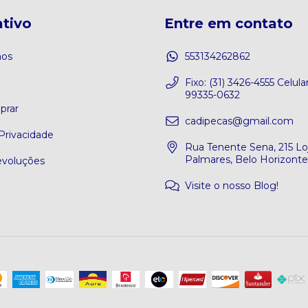
tivo
Entre em contato
os
553134262862
o
Fixo: (31) 3426-4555 Celular
99335-0632
rar
cadipecas@gmail.com
 Privacidade
Rua Tenente Sena, 215 Loj
Palmares, Belo Horizont
evoluções
Visite o nosso Blog!