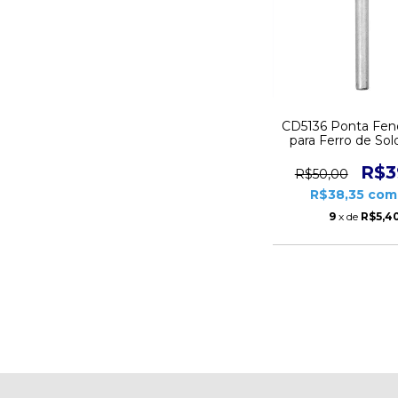
CD5136 Ponta Fe
para Ferro de So
Hikari Plus SC40
unidades
R$3
R$50,00
R$38,35
com
9
x de
R$5,4