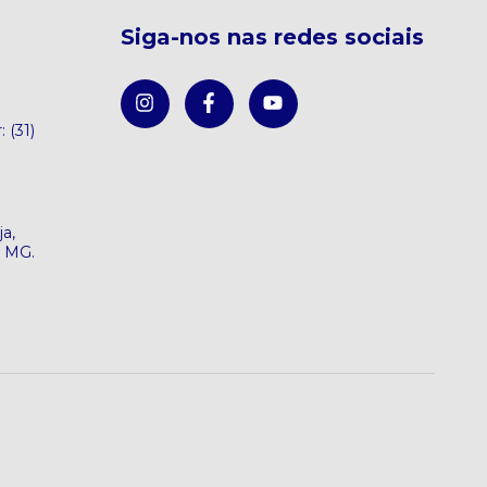
Siga-nos nas redes sociais
: (31)
a,
e MG.