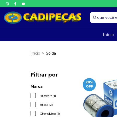
Início
Início
>
Solda
Filtrar por
20
%
Marca
OFF
Brasfort (1)
Brasil (2)
Cherubino (1)