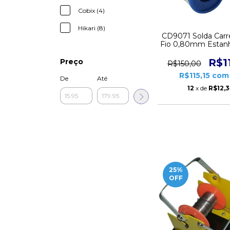
Cobix (4)
Hikari (8)
CD9071 Solda Carre
Fio 0,80mm Estan
Rolo 250g Co
R$1
Preço
R$150,00
R$115,15
com
De
Até
12
x de
R$12,
25
%
OFF