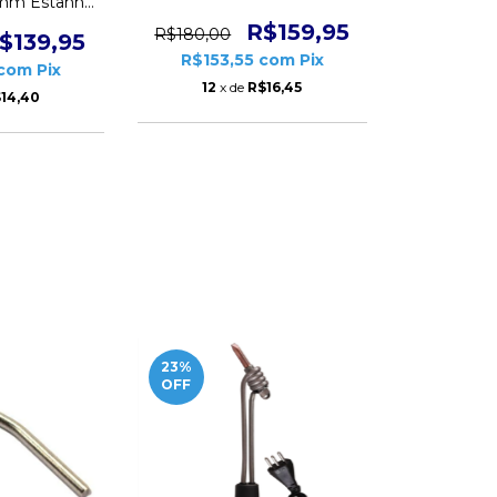
0mm Estanho
40x60 Rolo 500g Cobix
500g Cobix
R$159,95
R$180,00
$139,95
R$153,55
com
Pix
com
Pix
12
x de
R$16,45
14,40
23
%
OFF