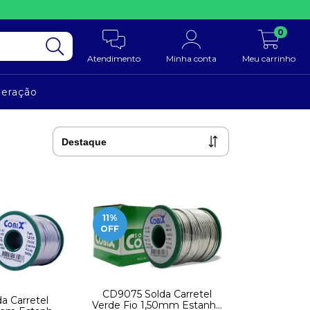
0
Atendimento
Minha conta
Meu carrinho
neração
11
%
OFF
CD9075 Solda Carretel
a Carretel
Verde Fio 1,50mm Estanho