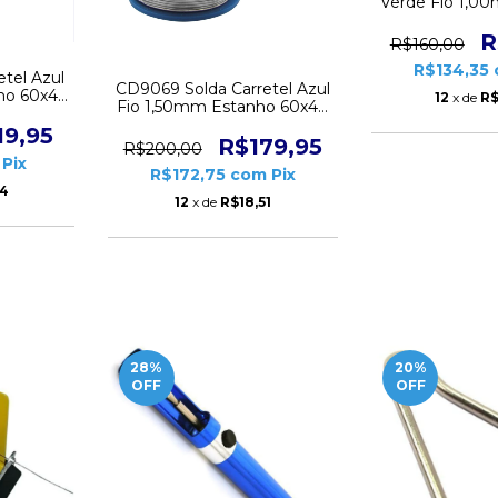
Verde Fio 1,0
40x60 Rolo 
R
R$160,00
R$134,35
tel Azul
CD9069 Solda Carretel Azul
ho 60x40
12
x de
R$
Fio 1,50mm Estanho 60x40
bix
Rolo 500g Cobix
19,95
R$179,95
R$200,00
Pix
R$172,75
com
Pix
34
12
x de
R$18,51
28
%
20
%
OFF
OFF