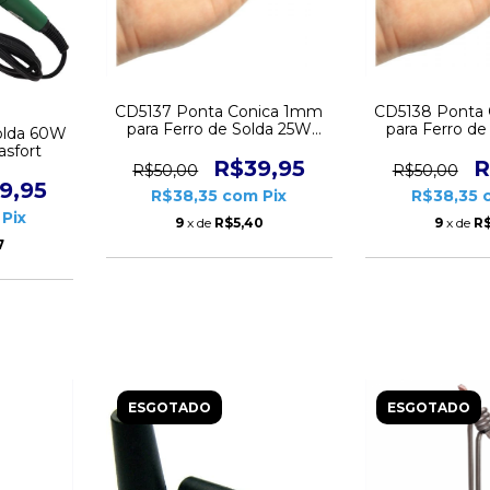
CD5137 Ponta Conica 1mm
CD5138 Ponta
para Ferro de Solda 25W
para Ferro d
olda 60W
Hikari Plus SC30 Amarelo 4
Hikari Plus 
asfort
unidades
unida
R$39,95
R
R$50,00
R$50,00
9,95
R$38,35
com
Pix
R$38,35
Pix
9
x de
R$5,40
9
x de
R
7
ESGOTADO
ESGOTADO