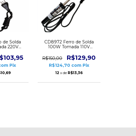
o de Solda
CD8972 Ferro de Solda
da 220V
100W Tomada 110V
 Rádio Ponta
Machadinha Cherubino
da
$103,95
R$129,90
R$150,00
com
Pix
R$124,70
com
Pix
10,69
12
x de
R$13,36