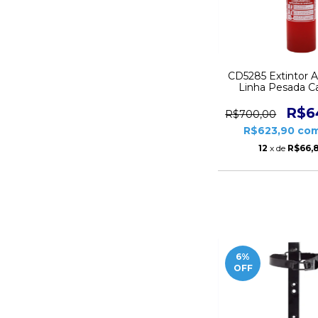
CD5285 Extintor 
Linha Pesada Ca
Válvula Latão
Mangueira
R$6
R$700,00
R$623,90
co
12
x de
R$66,
6
%
OFF