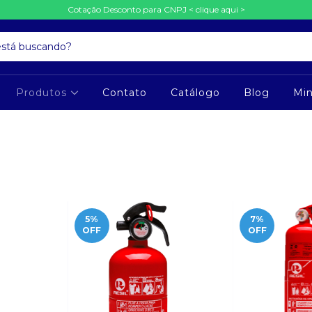
Cotação Desconto para CNPJ < clique aqui >
Produtos
Contato
Catálogo
Blog
Mi
5
%
7
%
OFF
OFF