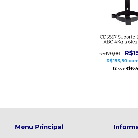
CD5857 Suporte E
ABC 4Kg a 6Kg 
Pesada Carr
R$1
R$170,00
R$153,50
co
12
x de
R$16,
Menu Principal
Informa