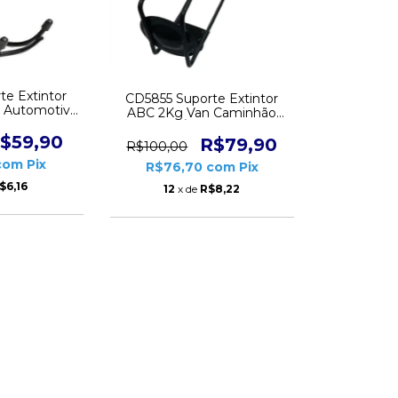
te Extintor
CD5855 Suporte Extintor
 Automotivo
ABC 2Kg Van Caminhão
gadas
Ônibus
$59,90
R$79,90
R$100,00
com
Pix
R$76,70
com
Pix
$6,16
12
x de
R$8,22