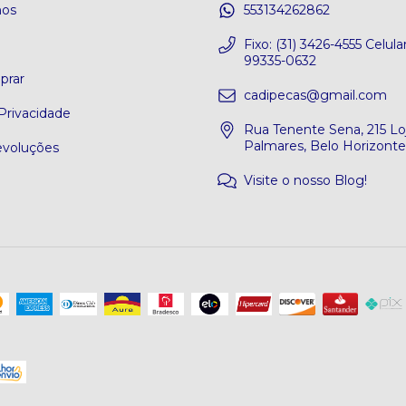
os
553134262862
o
Fixo: (31) 3426-4555 Celular
99335-0632
rar
cadipecas@gmail.com
 Privacidade
Rua Tenente Sena, 215 Loj
Palmares, Belo Horizont
evoluções
Visite o nosso Blog!