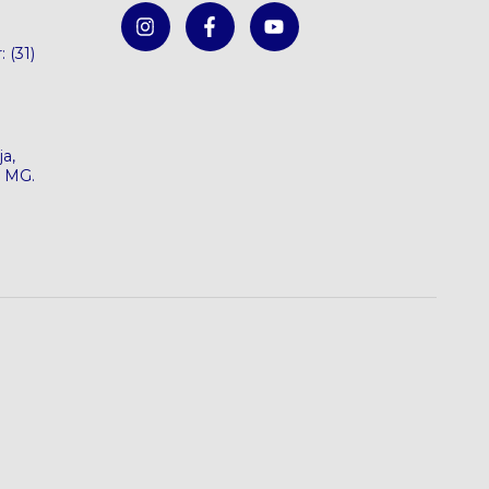
: (31)
a,
e MG.