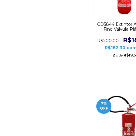
CD5844 Extintor 
Fino Válvula Plá
Automotiv
R$1
R$200,00
R$182,30
co
12
x de
R$19,
7
%
OFF