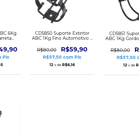
ABC 6Kg
CD5850 Suporte Extintor
CD5851 Supor
rreta
ABC 1Kg Fino Automotivo 3
ABC 1Kg Gordo
 com
Polegadas
4 Pole
49,90
R$59,90
R
R$80,00
R$80,00
m
Pix
R$57,50
com
Pix
R$57,50
85
12
x de
R$6,16
12
x de
R