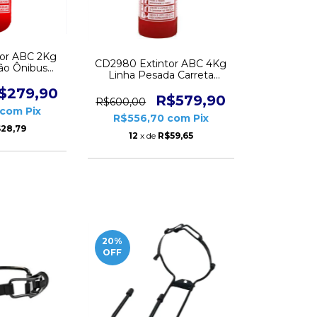
tor ABC 2Kg
CD2980 Extintor ABC 4Kg
ão Ônibus
Linha Pesada Carreta
 Latão
Válvula Latão
$279,90
R$579,90
R$600,00
com
Pix
R$556,70
com
Pix
28,79
12
x de
R$59,65
20
%
OFF