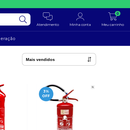
0
Atendimento
Minha conta
Meu carrinho
neração
3
%
OFF