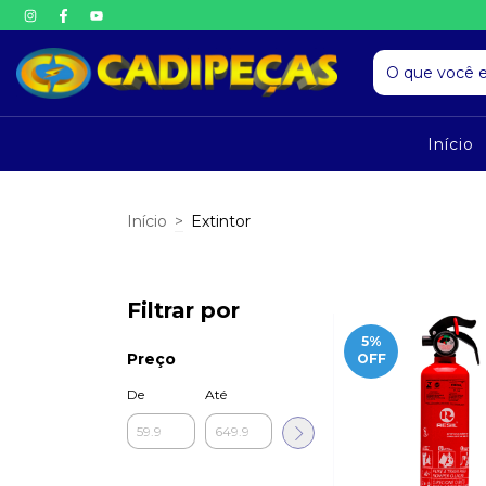
Início
Início
>
Extintor
Filtrar por
5
%
Preço
OFF
De
Até