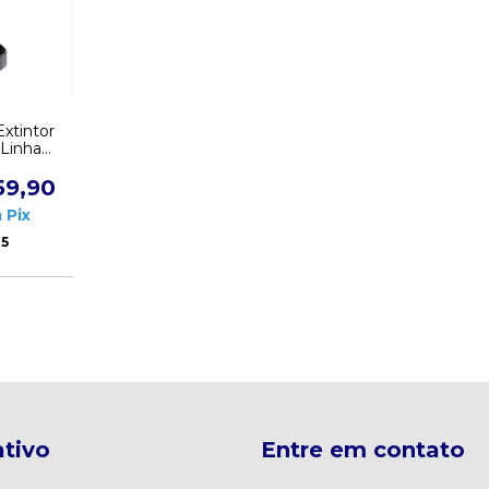
xtintor
Linha
eta
59,90
m
Pix
45
tivo
Entre em contato