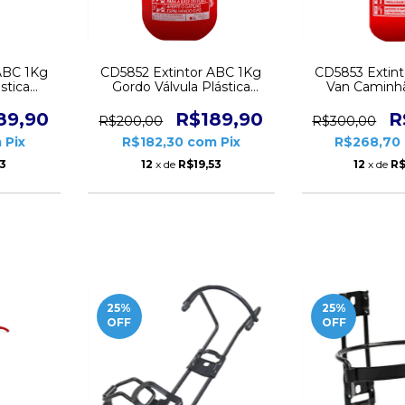
ABC 1Kg
CD5852 Extintor ABC 1Kg
CD5853 Extin
stica
Gordo Válvula Plástica
Van Caminh
o
Automotivo CD5852
Válvula
89,90
R$189,90
R
R$200,00
R$300,00
m
Pix
R$182,30
com
Pix
R$268,70
53
12
x de
R$19,53
12
x de
R$
25
%
25
%
OFF
OFF