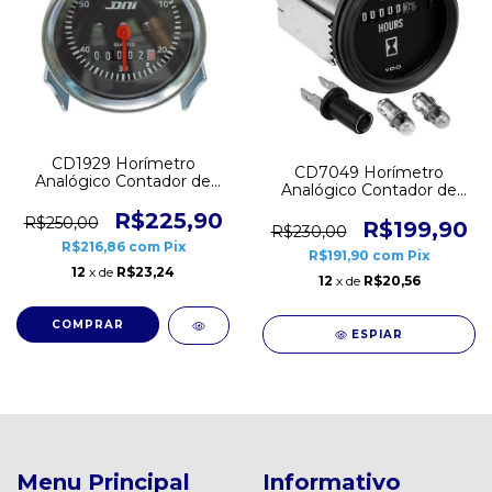
CD1929 Horímetro
CD7049 Horímetro
Analógico Contador de
Analógico Contador de
Horas Aro Cromado 52mm
Horas Aro Preto 52mm
com Iluminação 12V 24V
R$225,90
R$250,00
Sem Ponteiros 12V 24V
R$199,90
R$230,00
DNI
VDO
R$216,86
com
Pix
R$191,90
com
Pix
12
x de
R$23,24
12
x de
R$20,56
ESPIAR
Menu Principal
Informativo