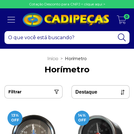
Cotação Desconto para CNPJ < clique aqui >
0
Início
>
Horímetro
Horímetro
Filtrar
13
%
14
%
OFF
OFF