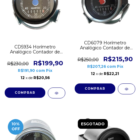
CD6079 Horímetro
CD5934 Horímetro
Analógico Contador de
Analógico Contador de
Horas Aro Cromado 52mm
Horas Aro Preto 52mm
Led Branco 12V 24V VDO
R$215,90
R$250,00
Led Branco 12V 24V Top
R$199,90
R$230,00
R$207,26
com
Pix
Relay
R$191,90
com
Pix
12
x de
R$22,21
12
x de
R$20,56
10
%
ESGOTADO
OFF