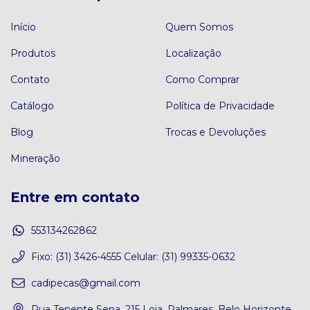
Início
Quem Somos
Produtos
Localização
Contato
Como Comprar
Catálogo
Política de Privacidade
Blog
Trocas e Devoluções
Mineração
Entre em contato
553134262862
Fixo: (31) 3426-4555 Celular: (31) 99335-0632
cadipecas@gmail.com
Rua Tenente Sena, 215 Loja, Palmares, Belo Horizonte